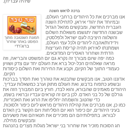
שיהיה עברית).
ברכה לראש השנה
אנו מברכים את כל היהודים ברחבי העולם,
ובמיוחד את יהודי איראן, לתחילת השנה
העברית החדשה, ומבקשים מהאל הגדול
שבשנה החדשה יתגשמו משאלות השלום
והשלווה היציבה לעם ישראל ולפלסטין,
תמונת השנטובה מתוך
הפוסט באתר שחרור
וידידות/אהבה ליהודים ולכל עמי העולם,
ברוג'רדי
ושמתנתו לאיראן תהיה קריסת העריצות
הדתית ושחרור האסירים המדוכאים.
כמה יפה שיום מבורך זה נקרא גם יום המשפט והבריאה, וזה
מראה שאלוהים הכל-יכול ברא את העולם יחד עם צדק ושוויון
כעמודי התווך של הקיום, וקבע את החירות ואת השלום כיסודות
הקיום.
אדוננו הטוב, אנו מבקשים שתבטא את טוהרך ואת חסדך בברכות
ובשפע כתפוח בדבש, ואת העולם מתוק וערב כמשאלות עבדיך.
היהודים מאמינים שהבורא, והוא לבדו, חורץ ביום המבורך הזה את
גורלם של כל בני האדם. לכן ביום זה קוראים עבדיו וברואיו בשמו,
כדי שהטוב והשמחה יחליפו את הרוע ואת האכזריות.
כמו כן, אנו מברכים את קהילת היהודים מראש ליום כיפור ולסוכות.
בעיני היהודים, יום כיפור הוא יום הסליחות ויום הקשר בין האדם
לבוראו. בתפילותיהם הם מזכירים את חטאיהם ואת פשעיהם
ומבקשים מחילה.
חג הסוכות מזכיר את שחרור בני ישראל מגלות מצרים בהנהגת