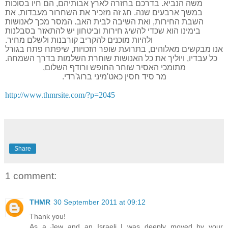
משה הנביא. בדרכם בחזרה לארץ אבותיהם, הם חיו בסוכות
במשך ארבעים שנה. חג זה מזכיר את השחרור מעבדות, את
השבת החירות, ואת השיבה לבית האב. המסר מכך לאנושות
בימינו הוא שכדי להשיג חירות וביטחון יש להתאזר בסבלנות
ולהיות מוכנים להקריב קורבנות ולשלם מחיר.
אנו מבקשים מאלוהים, בתרועת שופר הזכויות, שיפתח פתח בגורל
כל עבדיו, ויוליך את כל האנושות שוחרת השלמות בדרך השמחה.
מתומכי האסיר שוחר החופש ורודף השלום,
מר סיד חסין כאט'מיני ברוג'רדי.
http://www.thmrsite.com/?p=2045
Share
1 comment:
THMR
30 September 2011 at 09:12
Thank you!
As a Jew and an Israeli I was deeply moved by your